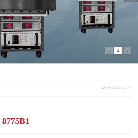
1
2
3
www.lisoate.com
775B1