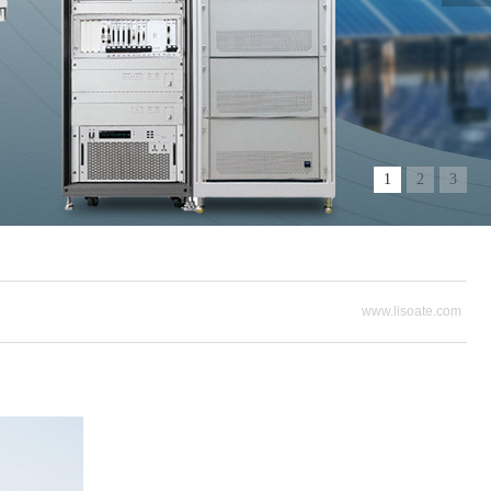
1
2
3
www.lisoate.com